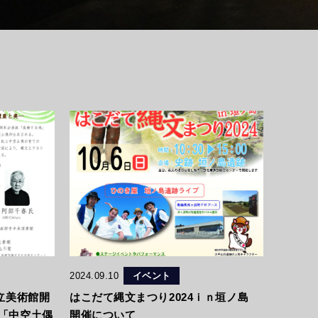
2024.09.10
イベント
県立美術館開
はこだて縄文まつり2024ｉｎ垣ノ島
談「中空土偶
開催について