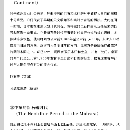
Continent）
对于欧洲农业社会来说，环形排列的巨石和木柱群对于捕捉大自然的周期
十分重要。它们代表了早期的天文学知识和当时宇宙观的历法。大约在同
一时期，日本也在建造大型环状列石。英格兰的巨石阵由从远处运来的巨
石和环形土垒组成。它是新石器时代至青铜时代举行仪式的核心场所，多
伴随许多坟墓，使用时间为公元前3,100年至公元前1,600年。东北入口对
应夏至日出的方向，反方向为冬至日落的方向。戈塞克是德国保存最完好
的圆形木圈之一。直径72m，周围有双层木栏和土垒，并有三处门。南面
的两个门是公元前4,900年左右冬至日出和日落的标志，据说这里曾举行
过与太阳冬至点有关的盛大仪式。
巨石阵（英国）
戈瑟克遗迹（德国）
⑤中东的新石器时代
（The Neolithic Period at the Mideast）
Shir遗位址于叙利亚西部哈马西北12km处。这里水源充足、土地肥沃、地