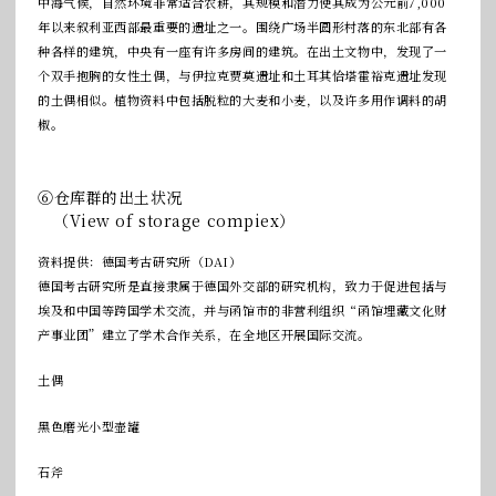
中海气候，自然环境非常适合农耕，其规模和潜力使其成为公元前7,000
年以来叙利亚西部最重要的遗址之一。围绕广场半圆形村落的东北部有各
种各样的建筑，中央有一座有许多房间的建筑。在出土文物中，发现了一
个双手抱胸的女性土偶，与伊拉克贾莫遗址和土耳其恰塔霍裕克遗址发现
的土偶相似。植物资料中包括脱粒的大麦和小麦，以及许多用作调料的胡
椒。
⑥仓库群的出土状况
（View of storage compiex）
资料提供：德国考古研究所（DAI）
德国考古研究所是直接隶属于德国外交部的研究机构，致力于促进包括与
埃及和中国等跨国学术交流，并与函馆市的非营利组织“函馆埋藏文化财
产事业团”建立了学术合作关系，在全地区开展国际交流。
土偶
黑色磨光小型壶罐
石斧