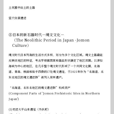
土坑墓中出土的土器
竖穴住居遗迹
⑧日本的新石器时代－绳文文化－
（The Neolithic Period in Japan -Jomon
Culture）
绳文时代日本列岛的生活方式多样，划分为多个文化区域。绳文土器最能
反映该地区的特征，考古学根据图案和器皿形状确定了地区范围。以津轻
海峡为中心的地区，在几乎整个绳文时代形成了一个共同文化圈，北海
道、青森、秋田和岩手四县的17处绳文遗址，于2021年作为“北海道、北
东北地区的绳文遗迹群”被列入世界遗产。
“北海道、北东北地区的绳文遺迹群”构成资产
(Component Parts of 'Jomon Prehistoric Sites in Northern
Japan')
(1)史迹大平山本遗址（外浜町）