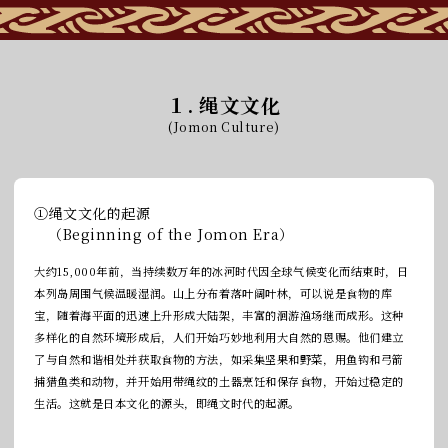
１. 绳文文化
(Jomon Culture)
①绳文文化的起源
（Beginning of the Jomon Era）
大约15,000年前，当持续数万年的冰河时代因全球气候变化而结束时，日
本列岛周围气候温暖湿润。山上分布着落叶阔叶林，可以说是食物的库
宝，随着海平面的迅速上升形成大陆架，丰富的洄游渔场继而成形。这种
多样化的自然环境形成后，人们开始巧妙地利用大自然的恩赐。他们建立
了与自然和谐相处并获取食物的方法，如采集坚果和野菜，用鱼钩和弓箭
捕猎鱼类和动物，并开始用带绳纹的土器烹饪和保存食物，开始过稳定的
生活。这就是日本文化的源头，即绳文时代的起源。