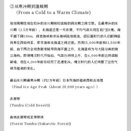
②从寒冷期到温暖期
（From a Cold to a Warm Climate)
地球周期性地在较冷的冰川期和较温暖的间冰期之间交替。在最寒冷的冰
川期（2.5万年前），北海道还是一片冻原，平均气温比现在低7至8度。海
平面下降130m，间宫海峡和宗谷海峡陆地相连，旧石器时代的人们跟随猛
犸象在西伯利亚、库页岛和北海道之间迁徙。然而15,000年前和11,500年
前，由于两次全球急剧变暖导致海平面上升，北海道成为与大陆分离的独
立岛屿。即使绳文时代开始后，气温仍持续上升，在6,000年前达到温暖
巅峰，但在4,200年前也经历了迅速变冷。绳文时代的人们克服了这些气
候及植被的变化。
最后冰川期最寒冷期（约2万年前）日本列岛的植被图和古地理
（Final Ice Age Peak（About 20,000 years ago））
冻原带
(Tundra (Cold Desert))
森林冻原带或亚寒带林
(Forest Tundra (Subarctic Forest))