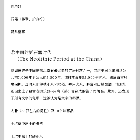
骨角器
石器（徽章、护身符）
婴儿墓葬
⑦中国的新石器时代
（The Neolithic Period at the China）
贾湖遗迹是中国东部江南省最古老的定居村落之一，其历史可以追溯到公
元前7,000年至公元前5,800年。该村落占地55,000平方米，四周由方形
壕保护。当时人们种植小米和水稻，并用大米、蜂蜜和山楂酿酒。该遗址
还因出土了最古老的乐器--用鸟（鹤）骨制成的笛子而闻名。此外，还发现
了刻有文字的龟甲，这被认为是文字的起源。
人骨（35岁左右的男性）及60个随葬品
土坑墓中出土的骨笛
土坑中出土的碳化米